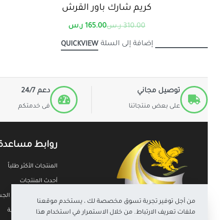
كريم شارك باور القرش
310.00
ر.س
165.00
ر.س
إضافة إلى السلة
QUICKVIEW
توصيل مجاني
دعم 24/7
على بعض منتجاتنا
فى خدمتكم
روابط مساعدة
المنتجات الأكثر طلباً
أحدث المنتجات
حاسبة مؤشر كتلة الجسم (
من أجل توفير تجربة تسوق مخصصة لك ، يستخدم موقعنا
سياسة الخصوصية
ملفات تعريف الارتباط. من خلال الاستمرار في استخدام هذا