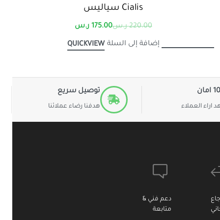
Cialis سياليس
220.00
ر.س
175.00
ر.س
إضافة إلى السلة
QUICKVIEW
مان
توصيل سريع
 اراء العملاء
هدفنا رضاء عملائنا
جاع
دعم فني &
ني
متابعة