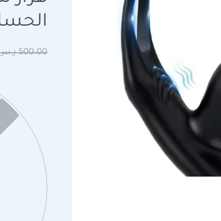
الحسا
500.00
ر.س