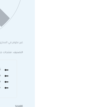
غير متوفر في المخزو
التصنيف:
منتجات جن
ت
ض
د
0%
SHARE