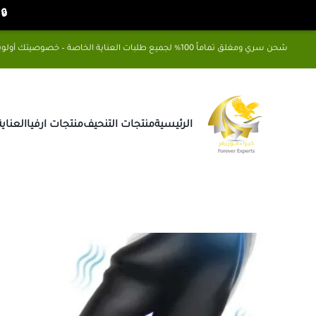
🔒 شح
شحن سري ومغلق تماماً 100% لجميع طلبات العناية الخاصة – خصوصيتك أولويتنا
الرئيسية
منتجات التنحيف
منتجات ارفيا
العناي