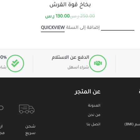
بخاخ قوة القرش
250.00
ر.س
130.00
ر.س
إضافة إلى السلة
QUICKVIEW
الدفع عن الاستلام
100% ا
شراء أسهل
شاهد
عن المتجر
المدونة
من نحن
BMI)
اتصل بنا
شحن
ار
سريع
مجا