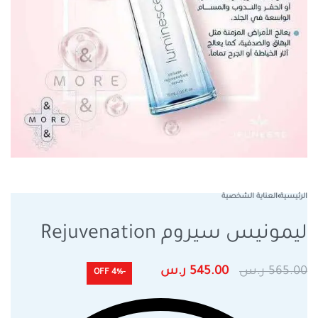
الرئيسية
›
العناية الشخصية
ليمونيس سيروم Rejuvenation
565.00
ر.س
545.00
ر.س
-4% OFF