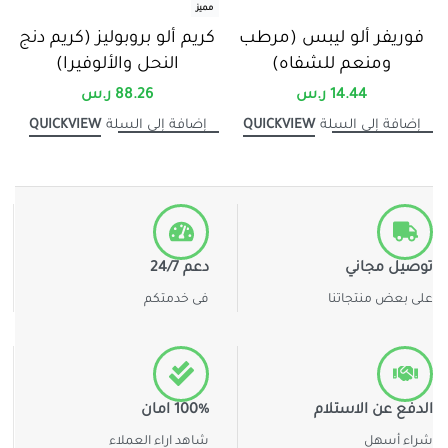
مميز
فوريفر ألو ليبس (مرطب
كريم ألو بروبوليز (كريم دنج
ومنعم للشفاه)
النحل والألوفيرا)
14.44
ر.س
88.26
ر.س
QUICKVIEW
QUICKVIEW
إضافة إلى السلة
إضافة إلى السلة
توصيل مجاني
دعم 24/7
على بعض منتجاتنا
فى خدمتكم
الدفع عن الاستلام
100% امان
شراء أسهل
شاهد اراء العملاء