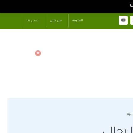
المدونة
من نحن
اتصل بنا
0
سية
 رجالي