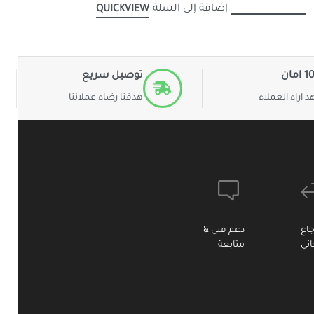
إضافة إلى السلة
QUICKVIEW
مان
توصيل سريع
 اراء العملاء
هدفنا رضاء عملائنا
جاع
دعم فني &
ني
متابعة