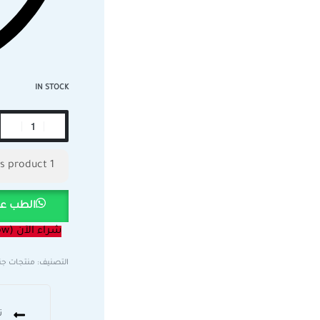
IN STOCK
user are viewing this product
1
الطب عب
شراء الآن (Buy Now)
التصنيف:
منتجات جن
ت