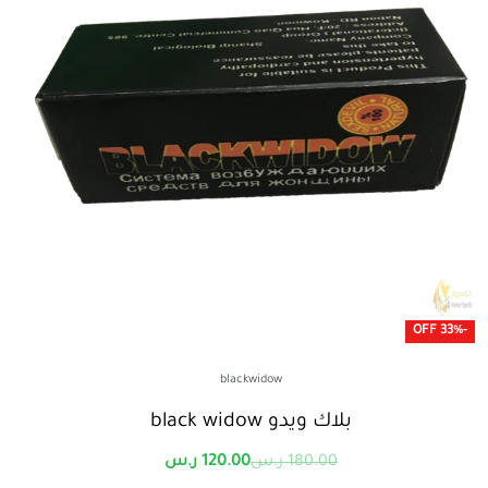
-33% OFF
blackwidow
بلاك ويدو black widow
180.00
ر.س
120.00
ر.س