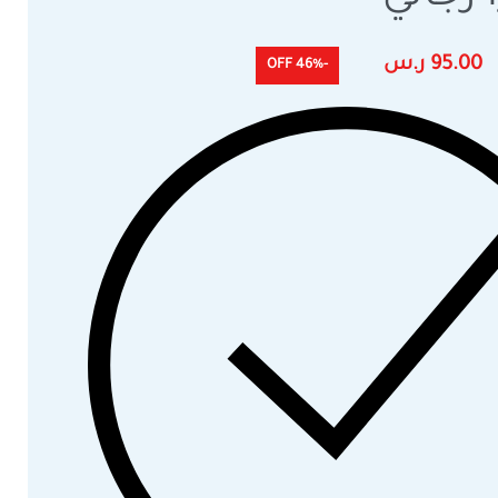
95.00
ر.س
-46% OFF