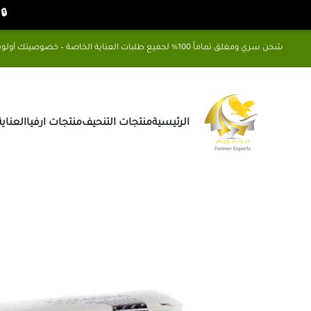
🔒 شح
شحن سري ومغلق تماماً 100% لجميع طلبات العناية الخاصة – خصوصيتك أولويتنا
الرئيسية
منتجات التنحيف
منتجات ارفيا
العناي