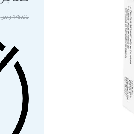
175.00
ر.س