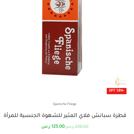
-58% OFF
Spaniche Fliege
قطرة سبانش فلاي المثير للشهوة الجنسية للمرأة
299.00
ر.س
125.00
ر.س