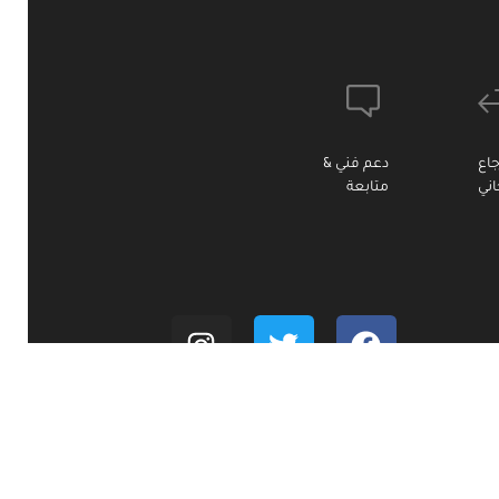
جاع
دعم فني &
ني
متابعة