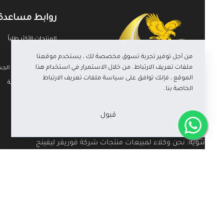
روابط مساعدة
المنتجات الأكثر طلباً
أحدث المنتجات
من أجل توفير تجربة تسوق مخصصة لك ، يستخدم موقعنا
ملفات تعريف الارتباط. من خلال الاستمرار في استخدام هذا
حاسبة مؤشر كتلة الجسم (
الموقع ، فإنك توافق على سياسة ملفات تعريف الارتباط
سياسة الخصوصية
الخاصة بنا.
الشروط والأحكام
الشحن والتوصيل
قبول
تنـويه: نحن وكلاء لمبيعات منتجات شركة فوريفر ليفينج
برودكتس وإلتزاماً منا بسياسة الشركة والمعايير الاخلاقية
والمهنية للبيع المباشر فننوه إلى أن هذا الموقع ليس الموقع
الرسمي لشركة فوريفر ليفينج الأمريكية، وفي حالة رغبتكم في
زيارة الموقع الرسمي للشركة يرجى زيارة الرابط التالي :
www.foreverliving.com