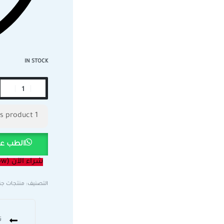
IN STOCK
user are viewing this product
1
الطب عب
شراء الآن (Buy Now)
التصنيف:
منتجات جن
ت