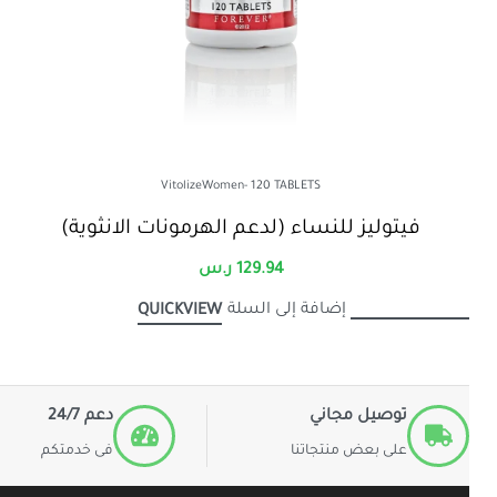
VitolizeWomen- 120 TABLETS
فيتوليز للنساء (لدعم الهرمونات الانثوية)
129.94
ر.س
إضافة إلى السلة
QUICKVIEW
توصيل مجاني
دعم 24/7
على بعض منتجاتنا
فى خدمتكم