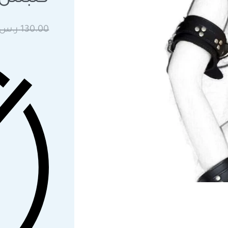
130.00
ر.س