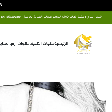
🔒 شح
شحن سري ومغلق تماماً 100% لجميع طلبات العناية الخاصة – خصوصيتك أولويتنا
الرئيسية
منتجات التنحيف
منتجات ارفيا
العناي