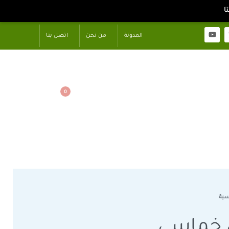
المدونة
من نحن
اتصل بنا
0
سية
خماسي