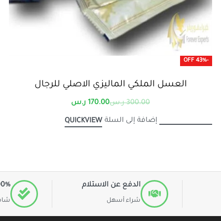
-43% OFF
العسل الملكي الماليزي الاصلي للرجال
300.00
ر.س
170.00
ر.س
إضافة إلى السلة
QUICKVIEW
الدفع عن الاستلام
100% ا
شراء أسهل
شاهد