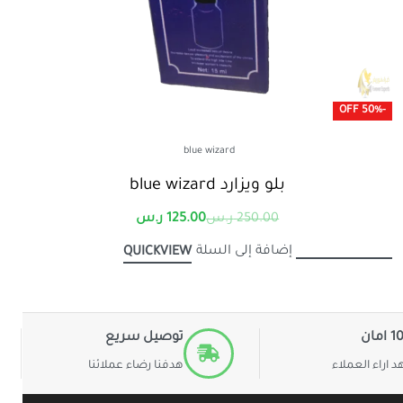
-50% OFF
blue wizard
بلو ويزارد blue wizard
250.00
ر.س
125.00
ر.س
إضافة إلى السلة
QUICKVIEW
مان
توصيل سريع
 اراء العملاء
هدفنا رضاء عملائنا