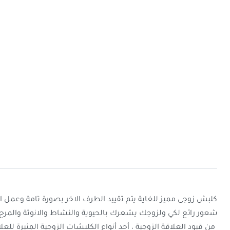
كلبش زوجى مميز للغاية يتم تقييد الطرف الاخر بصورة تامة وعمل اح
شعور رائع لكي ولزوجك يشعرك بالحيوية والنشاط والانوثة والمرح.
من قيود العلاقة الزوجية ، أحد أنواع الكلبشات الزوجية المثيرة للعل