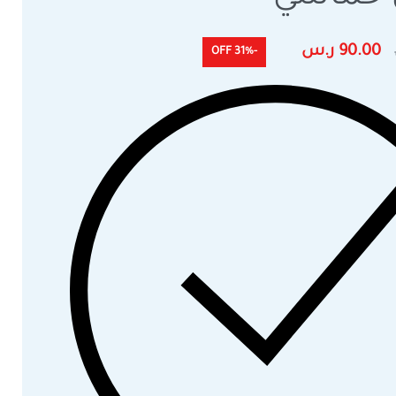
90.00
ر.س
-31% OFF