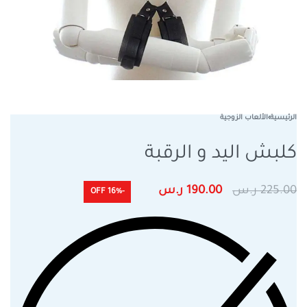
الرئيسية
›
الألعاب الزوجية
كلبش اليد و الرقبة
225.00
ر.س
190.00
ر.س
-16% OFF