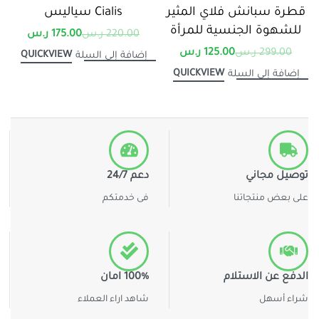
قطرة سبانش فلاي المثير
Cialis سياليس
للشهوة الجنسية للمرأة
220.00
ر.س
175.00
ر.س
299.00
ر.س
125.00
ر.س
QUICKVIEW
إضافة إلى السلة
QUICKVIEW
إضافة إلى السلة
توصيل مجاني
دعم 24/7
على بعض منتجاتنا
فى خدمتكم
الدفع عن الاستلام
100% امان
شراء أسهل
شاهد اراء العملاء