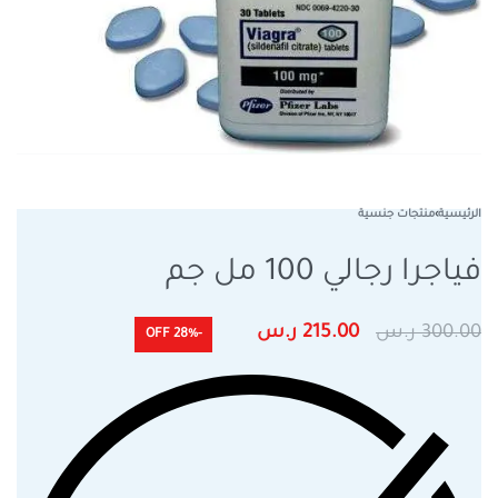
الرئيسية
›
منتجات جنسية
فياجرا رجالي 100 مل جم
300.00
ر.س
215.00
ر.س
-28% OFF