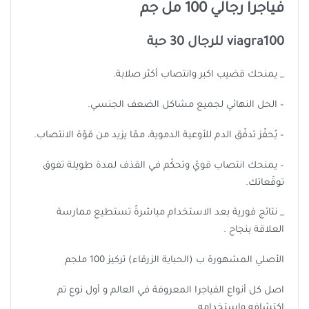
فياجرا رجالي 100 مل جم
viagra100 للرجال 30 حبة
_ يمنحك قضيب اكبر وانتصاب أكثر صلابة.
– الحل النهائي لجميع مشاكل الضعف الجنسي.
– يُحفّز تدفّق الدم للأوعية الدموية، ممّا يزيد من قوّة الانتصاب.
– يمنحك انتصاب قويّ وتحكّم في القذف لمدة طويلة تفوق
توقّعاتك.
_ نتائج فورية بعد الاستخدام مباشرةً تستطيع ممارسة
العلاقة بنجاح .
الأصلي المشهورة ب (الحباية الزرقاء) تركيز 100 ملجم
اصل كل أنواع الفياجرا المعروفة في العالم و أول نوع تم
إكتشافه واستخدامه