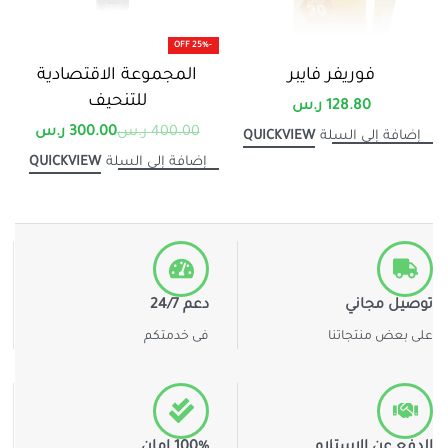
-25% OFF
فوريفر فايبر
المجموعة الاقتصادية
للتنحيف
128.80
ر.س
400.00
ر.س
300.00
ر.س
QUICKVIEW
إضافة إلى السلة
QUICKVIEW
إضافة إلى السلة
توصيل مجاني
دعم 24/7
على بعض منتجاتنا
فى خدمتكم
الدفع عن الاستلام
100% امان