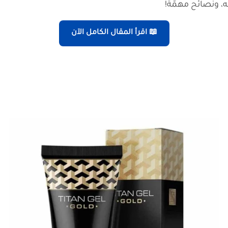
مه، ونصائح مهمّة!
📖 اقرأ المقال الكامل الآن