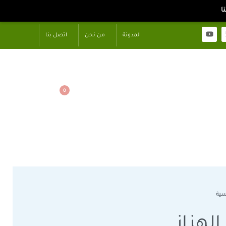
المدونة
من نحن
اتصل بنا
0
سية
الهزاز