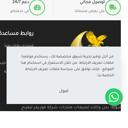
توصيل مجاني
دعم 24/7
على بعض منتجاتنا
فى خدمتكم
روابط مساعدة
المنتجات الأكثر طلباً
أحدث المنتجات
من أجل توفير تجربة تسوق مخصصة لك ، يستخدم موقعنا
ملفات تعريف الارتباط. من خلال الاستمرار في استخدام هذا
حاسبة مؤشر كتلة الجسم (
الموقع ، فإنك توافق على سياسة ملفات تعريف الارتباط
سياسة الخصوصية
الخاصة بنا.
الشروط والأحكام
الشحن والتوصيل
قبول
تنـويه: نحن وكلاء لمبيعات منتجات شركة فوريفر ليفينج
برودكتس وإلتزاماً منا بسياسة الشركة والمعايير الاخلاقية
والمهنية للبيع المباشر فننوه إلى أن هذا الموقع ليس الموقع