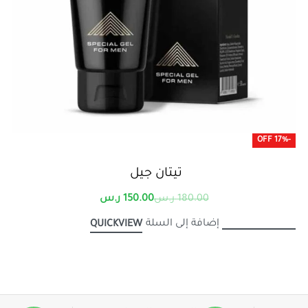
-17% OFF
تيتان جيل
180.00
ر.س
150.00
ر.س
إضافة إلى السلة
QUICKVIEW