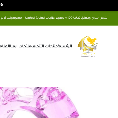
🔒 شح
شحن سري ومغلق تماماً 100% لجميع طلبات العناية الخاصة – خصوصيتك أولويتنا
الرئيسية
منتجات التنحيف
منتجات ارفيا
العناي