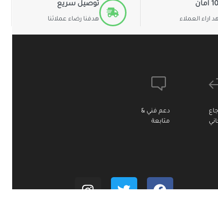
مان
توصيل سريع
 اراء العملاء
هدفنا رضاء عملائنا
جاع
دعم فني &
ني
متابعة