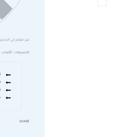
غير متوفر في المخزو
التصنيفات:
الألعاب ا
ت
ض
د
0%
SHARE