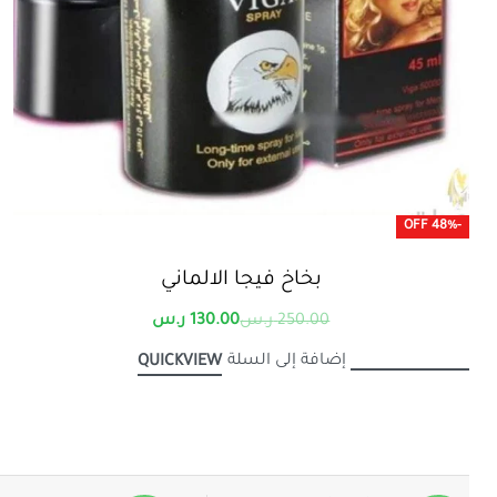
-48% OFF
بخاخ فيجا الالماني
250.00
ر.س
130.00
ر.س
إضافة إلى السلة
QUICKVIEW