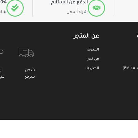
الدفع عن الاستلام
100% ا
شراء أسهل
شاهد
عن المتجر
المدونة
من نحن
BMI)
اتصل بنا
شحن
ار
سريع
مجا