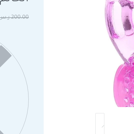
200.00
ر.س