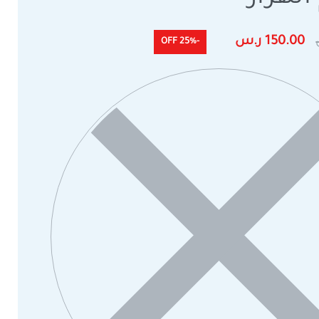
150.00
ر.س
-25% OFF