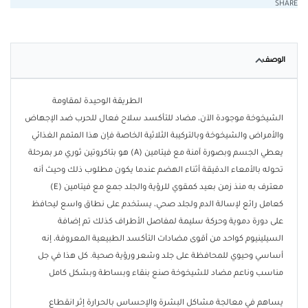
SHARE
الوصف
ا
لطريقة ا
لوحيدة لمقاومة
الشيخوخة
موجودة الآن، مضاد للتأكسد سلاح فعال للحرب ضد الإجهاض
والأمراض والشيخوخة وبالتركيبة الثلاثية الخاصة فإن هذا المتمم الغذائي
يعطي الجسم وبصورة آمنة مع فيتامين (A) هو بتاكروتين ثوري مر بمرحلة
تحوله بالأمعاء الدقيقة أثناء الهضم عندما يكون مطلوب ذلك وحيث أنه
معترف به منذ زمن بعيد كمقوي للرؤية والجلد جمع مع فيتامين (E)
كعامل رائع لإسالة الدم ولجلد صحي، يستخدم على نطاق واسع ليحافظ
على دورة دموية وحركة سليمة لمفاصل الأطراف كذلك تم إضافة
السيلينيوم كواحد من أقوى مضادات التأكسد الطبيعية المعروفة، إنه
أساسي وحيوي للمحافظة على جلد وشعر ورؤية صحية. كل هذا في جل
مناسب وناعم مضاد للشيخوخة صنع بنقاء وبساطة وبشكل كامل
يساهم في معالجة مشاكل البشرة والإحساس بالحرارة إثر انقطاع