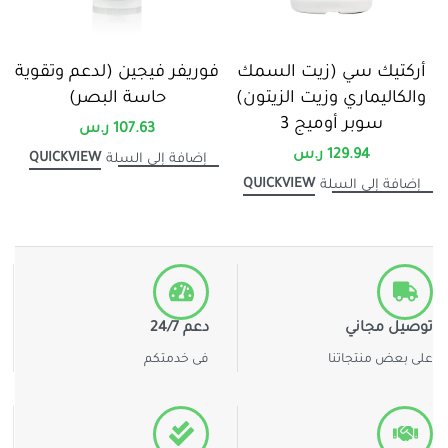
أركتيك سي (زيت السمك
فوريفر فيجين (لدعم وتقوية
والكاليماري وزيت الزيتون)
حاسة البصر)
سوبر أوميج 3
107.63
ر.س
129.94
ر.س
QUICKVIEW
إضافة إلى السلة
QUICKVIEW
إضافة إلى السلة
توصيل مجاني
دعم 24/7
على بعض منتجاتنا
فى خدمتكم