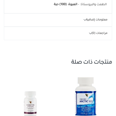
الطمث والبروستاتا. –
العبوة: (100) حبة
معلومات إضافية
مراجعات (0)
منتجات ذات صلة