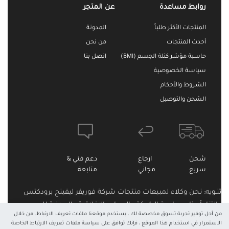
روابط مساعدة
عن المتجر
المنتجات الأكثر طلباً
المدونة
أحدث المنتجات
من نحن
حاسبة مؤشر كتلة الجسم (BMI)
اتصل بنا
سياسة الخصوصية
الشروط والأحكام
الشحن والتوصيل
شحن
ارجاع
دعم فني &
سريع
مجاني
متابعة
تنـويه: نحن وكلاء لمبيعات منتجات شركة فوريفر ليفينج برودكتس
وإلتزاماً منا بسياسة الشركة والمعايير الاخلاقية والمهنية للبيع
من أجل توفير تجربة تسوق مخصصة لك ، يستخدم موقعنا ملفات تعريف الارتباط. من خلال
المباشر فننوه إلى أن هذا الموقع ليس الموقع الرسمي لشركة
الاستمرار في استخدام هذا الموقع ، فإنك توافق على سياسة ملفات تعريف الارتباط الخاصة