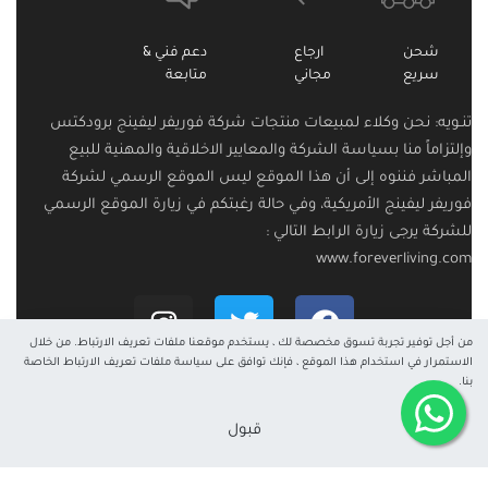
شحن
ارجاع
دعم فني &
سريع
مجاني
متابعة
تنـويه: نحن وكلاء لمبيعات منتجات شركة فوريفر ليفينج برودكتس
وإلتزاماً منا بسياسة الشركة والمعايير الاخلاقية والمهنية للبيع
المباشر فننوه إلى أن هذا الموقع ليس الموقع الرسمي لشركة
فوريفر ليفينج الأمريكية، وفي حالة رغبتكم في زيارة الموقع الرسمي
للشركة يرجى زيارة الرابط التالي :
www.foreverliving.com
من أجل توفير تجربة تسوق مخصصة لك ، يستخدم موقعنا ملفات تعريف الارتباط. من خلال
الاستمرار في استخدام هذا الموقع ، فإنك توافق على سياسة ملفات تعريف الارتباط الخاصة
بنا.
جميع الحقوق محفوظة © 2024
قبول