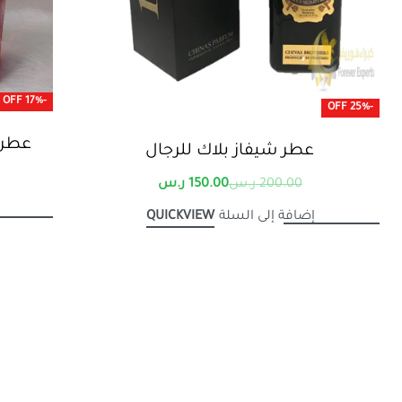
-17% OFF
-25% OFF
عطر 
عطر شيفاز بلاك للرجال
200.00
ر.س
150.00
ر.س
إضافة إلى السلة
QUICKVIEW