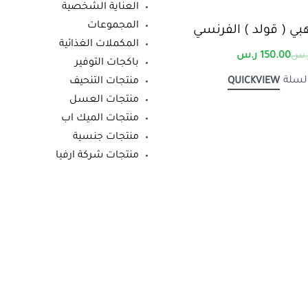
العناية الشخصية
المجموعات
بي ( قولد ) الفرنسي
المكملات الغذائية
.س
150.00
ر.س
باكجات التوفير
السلة
منتجات التنحيف
QUICKVIEW
منتجات العسل
منتجات الميك اب
منتجات جنسية
منتجات شركة ارفيا