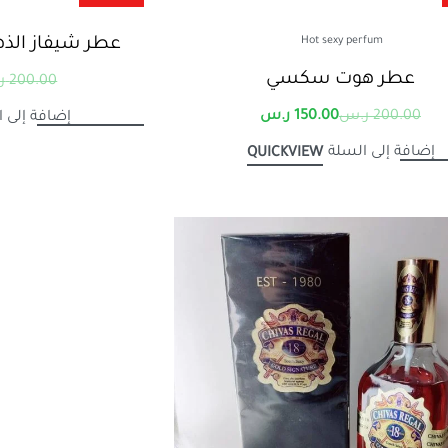
Hot sexy perfum
عطر شيفاز الذه
عطر هوت سكسي
200.00
ر
200.00
ر.س
150.00
ر.س
إضافة إلى 
إضافة إلى السلة
QUICKVIEW