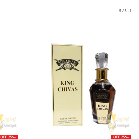
5
/
5
-
1
-25% OFF
-25% OFF