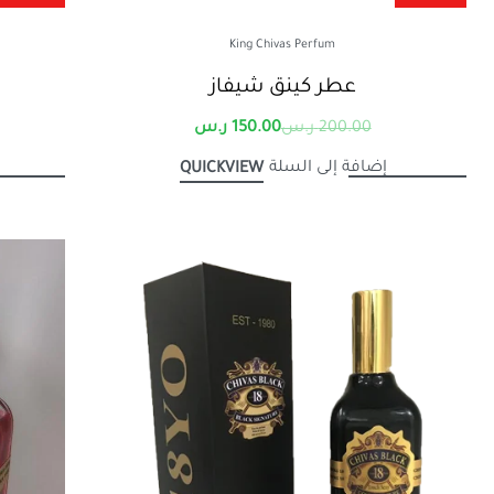
King Chivas Perfum
عطر كينق شيفاز
200.00
ر.س
150.00
ر.س
إضافة إلى السلة
QUICKVIEW