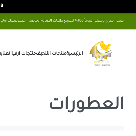
🔒 شح
شحن سري ومغلق تماماً 100% لجميع طلبات العناية الخاصة – خصوصيتك أولويتنا
الرئيسية
منتجات التنحيف
منتجات ارفيا
العناي
العطورات