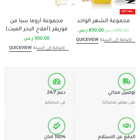
-14% OFF
مجموعة الشهر الواحد
مجموعة أروما سبا من
فوريفر (أملاح البحر الميت)
990.00
ر.س
850.00
ر.س
300.00
ر.س
QUICKVIEW
إضافة إلى السلة
QUICKVIEW
إضافة إلى السلة
توصيل مجاني
دعم 24/7
على بعض منتجاتنا
فى خدمتكم
الدفع عن الاستلام
100% امان