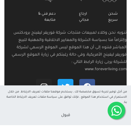
شحن
ارجاع
دعم فني &
سريع
مجاني
متابعة
تنـويه: نحن وكلاء لمبيعات منتجات شركة فوريفر ليفينج برودكتس
وإلتزاماً منا بسياسة الشركة والمعايير الاخلاقية والمهنية للبيع
المباشر فننوه إلى أن هذا الموقع ليس الموقع الرسمي لشركة
فوريفر ليفينج الأمريكية، وفي حالة رغبتكم في زيارة الموقع الرسمي
للشركة يرجى زيارة الرابط التالي :
www.foreverliving.com
من أجل توفير تجربة تسوق مخصصة لك ، يستخدم موقعنا ملفات تعريف الارتباط. من خلال
الاستمرار في استخدام هذا الموقع ، فإنك توافق على سياسة ملفات تعريف الارتباط الخاصة
بنا.
جميع الحقوق محفوظة © 2024
قبول