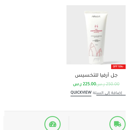
-10% OFF
جل أرفيا للتخسيس
250.00
ر.س
225.00
ر.س
QUICKVIEW
إضافة إلى السلة